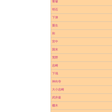
青塚
明石
下津
粟生
和
宮中
国末
荒野
志崎
下塙
神向寺
大小志崎
武井釜
棚木