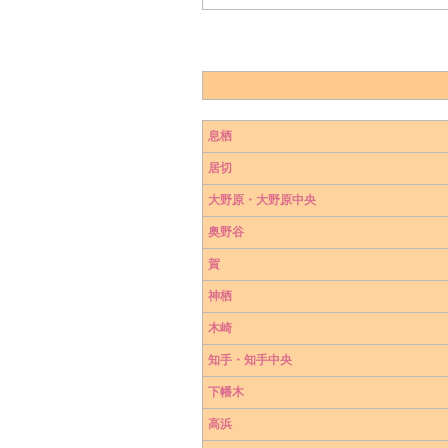
息栖
居切
大野原・大野原中央
奥野谷
賀
神栖
木崎
知手・知手中央
下幡木
高浜