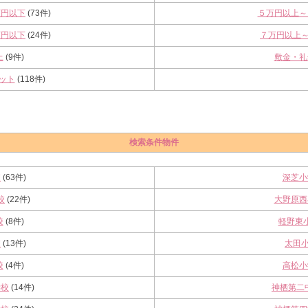
万円以下
(73件)
５万円以上～
万円以下
(24件)
７万円以上
上
(9件)
敷金・礼
ット
(118件)
検索条件物件
校
(63件)
深芝小
校
(22件)
大野原西
校
(8件)
軽野東
校
(13件)
太田
校
(4件)
高松小
学校
(14件)
神栖第二