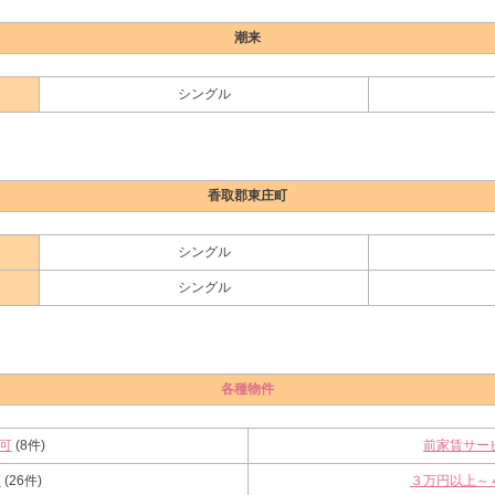
潮来
シングル
香取郡東庄町
シングル
シングル
各種物件
可
(8件)
前家賃サー
下
(26件)
３万円以上～