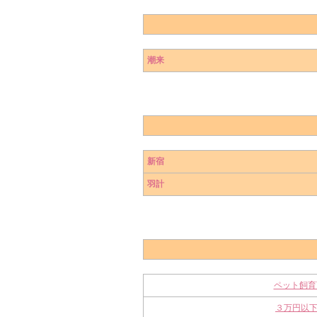
潮来
新宿
羽計
ペット飼育
３万円以