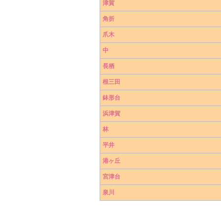
津賀
角折
爪木
中
長栖
根三田
鉢形台
浜津賀
林
平井
港ヶ丘
宮津台
泉川