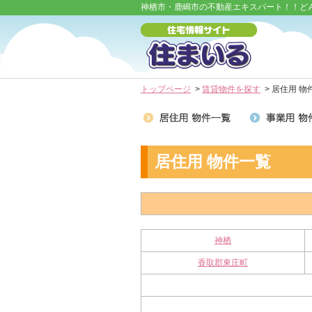
神栖市・鹿嶋市の不動産エキスパート！！ど
トップページ
>
賃貸物件を探す
> 居住用 物
居住用 物件一覧
神栖
香取郡東庄町