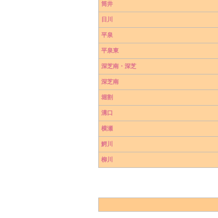
筒井
日川
平泉
平泉東
深芝南・深芝
深芝南
堀割
溝口
横瀬
鰐川
柳川