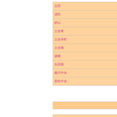
太田
須田
砂山
土合東
土合本町
土合南
波崎
矢田部
柳川中央
若松中央