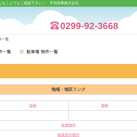
んなことでもご相談下さい！ 平和商事株式会社
0299-92-3668
件一覧
地域・地区リンク
波崎
鹿嶋
各種物件
検索条件物件