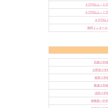
４万円以上～５
６万円以上～７
８万円以
無料インターネ
息栖小学
大野原小学
軽野小学
横瀬小学
須田小学
神栖第一中