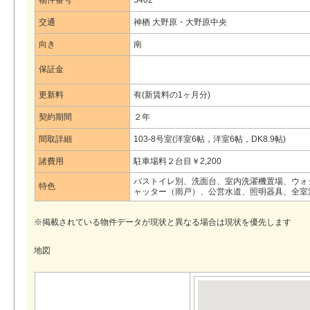
物件番号
5402
交通
神栖 大野原・大野原中央
向き
南
保証金
更新料
有(新賃料の1ヶ月分)
契約期間
２年
間取詳細
103-8号室(洋室6帖，洋室6帖，DK8.9帖)
諸費用
駐車場料２台目￥2,200
バストイレ別、洗面台、室内洗濯機置場、ウォ
特色
ャッター（雨戸）、公営水道、照明器具、全室洋
※掲載されている物件データが現状と異なる場合は現状を優先します
地図